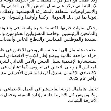
وقد عملت مع أكثر من 5 منظمات غير حكو
الإنمائية التي تركز على سبل العيش والأمن الغذائي والق
والاستراتيجيات المتعلقة بالمشاركة المجتمعية، وكذلك
إثيوبيا بما في ذلك الصومال وكينيا وأوغندا والسودان 
وخلال سنوات خبرتها، اكتسبت خبرة واسعة في بناء وتط
والمانحين الرئيسيين، وخاصة المسؤولين الحكوميين وا
المنفذة والموظفين الميدانيين والقطاع الخاص وأصحاب 
إجراء مراجعة عالمية ووضع إطار للإدماج الاقتصادي للم
المستشارة الإقليمية لسبل العيش والأمن الغذائي لشرق
للمجلس النرويجي للاجئين في نيروبي. كما تشارك في رئ
الاقتصادي الإقليمي لشرق أفريقيا والقرن الأفريقي مع 
أواخر عام 2022.
تحمل هاملمال درجة الماجستير في العمل الاجتماعي، ودب
وبكالوريوس في الإدارة العامة وإدارة التنمية، وتحمل د
الأفارقة الشباب.