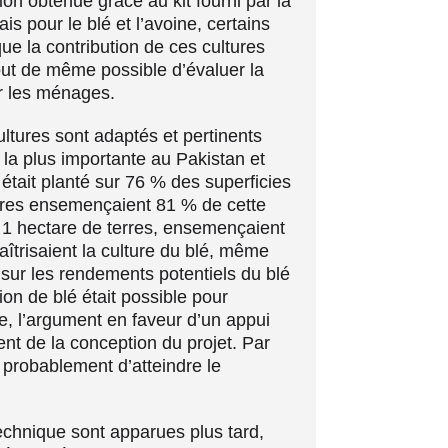
n obtenue grâce au kit fourni par la
is pour le blé et l’avoine, certains
e la contribution de ces cultures
 tout de même possible d’évaluer la
ur les ménages.
ultures sont adaptés et pertinents
la plus importante au Pakistan et
é était planté sur 76 % des superficies
erres ensemençaient 81 % de cette
e 1 hectare de terres, ensemençaient
aîtrisaient la culture du blé, même
s sur les rendements potentiels du blé
ion de blé était possible pour
ue, l’argument en faveur d’un appui
nt de la conception du projet. Par
 probablement d’atteindre le
 technique sont apparues plus tard,