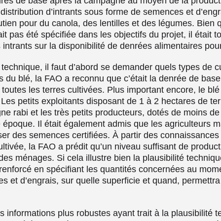
aires de base après la campagne au moyen de la productio
 distribution d’intrants sous forme de semences et d’engra
en pour du canola, des lentilles et des légumes. Bien qu
t pas été spécifiée dans les objectifs du projet, il était
s intrants sur la disponibilité de denrées alimentaires po
é technique, il faut d’abord se demander quels types de c
 du blé, la FAO a reconnu que c’était la denrée de base 
 toutes les terres cultivées. Plus important encore, le bl
 Les petits exploitants disposant de 1 à 2 hectares de t
ne rabi et les très petits producteurs, dotés de moins d
e époque. Il était également admis que les agriculteurs m
iliser des semences certifiées. À partir des connaissance
cultivée, la FAO a prédit qu’un niveau suffisant de product
es ménages. Si cela illustre bien la plausibilité techniq
e renforcé en spécifiant les quantités concernées au mome
 et d’engrais, sur quelle superficie et quand, permettra
s informations plus robustes ayant trait à la plausibilité