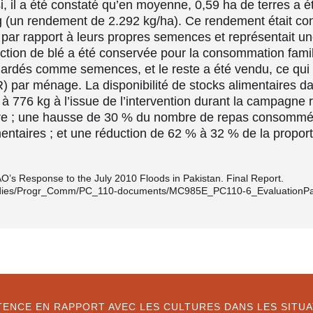
i, il a été constaté qu’en moyenne, 0,59 ha de terres a é
g (un rendement de 2.292 kg/ha). Ce rendement était c
s par rapport à leurs propres semences et représentait u
ction de blé a été conservée pour la consommation fami
é gardés comme semences, et le reste a été vendu, ce q
) par ménage. La disponibilité de stocks alimentaires 
 à 776 kg à l’issue de l’intervention durant la campagne 
aire ; une hausse de 30 % du nombre de repas consommés
imentaires ; et une réduction de 62 % à 32 % de la propo
O’s Response to the July 2010 Floods in Pakistan. Final Report.
/bodies/Progr_Comm/PC_110-documents/MC985E_PC110-6_EvaluationPak
ISTENCE EN RAPPORT AVEC LES CULTURES DANS LES SI